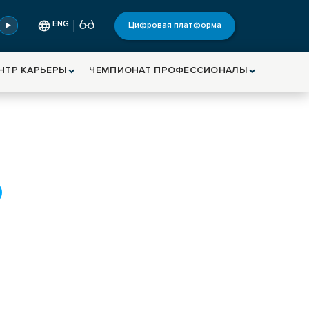
ENG
Цифровая платформа
НТР КАРЬЕРЫ
ЧЕМПИОНАТ ПРОФЕССИОНАЛЫ
БАЗОВЫЙ ЦЕНТР
ЧЕМПИОНАТ
КАРЬЕРЫ
ПРОФЕССИОНАЛЫ
Базовый центр
Всероссийское
содействия
чемпионатное
трудоустройству
движение
е
выпускников
"Профессионалы"