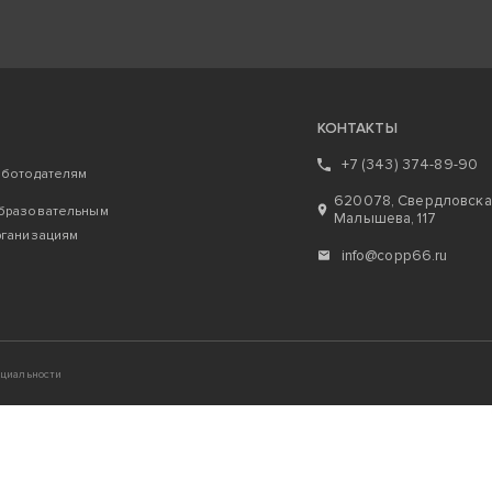
КОНТАКТЫ
+7 (343) 374-89-90
аботодателям
620078, Свердловская 
бразовательным
Малышева, 117
рганизациям
info@copp66.ru
циальности