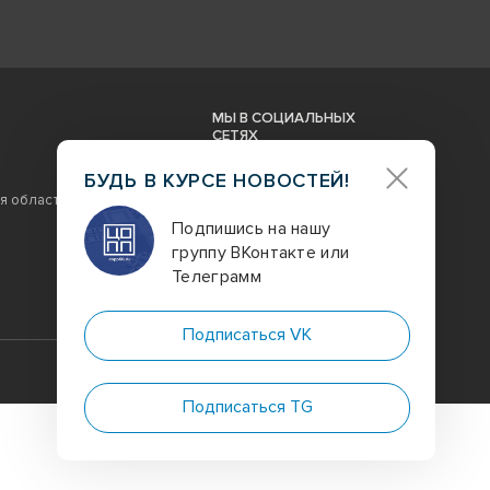
МЫ В СОЦИАЛЬНЫХ
СЕТЯХ
БУДЬ В КУРСЕ НОВОСТЕЙ!
область, г. Екатеринбург, ул.
Подпишись на нашу
Заказать звонок
группу ВКонтакте или
Телеграмм
Подписаться VK
Digital-агентство
полного цикла
Подписаться TG