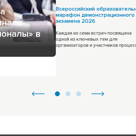
Всероссийский образователь
на
марафон демонстрационного
инала
экзамена 2026
ая дискуссия,
слевые сессии и
ионалы» в
Каждая из семи встреч посвящена
объединения на
одной из ключевых тем для
стей: бизнес и
организаторов и участников процесс
 10 августа!
20 августа
Всероссийский образовател
Каждая из семи встреч посвящена 
демонстрационного экзамена
организаторов и участников процес