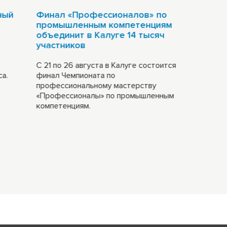
ный
Финал «Профессионалов» по
промышленным компетенциям
объединит в Калуге 14 тысяч
участников
С 21 по 26 августа в Калуге состоится
а.
финал Чемпионата по
профессиональному мастерству
«Профессионалы» по промышленным
компетенциям.
ьный марафон
одной из ключевых тем для
 2026
са.